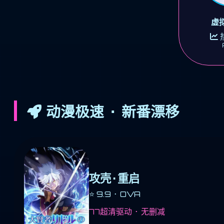
虚
热
动漫极速 · 新番漂移
攻壳·重启
⭐ 9.9 · OVA
77超清驱动 · 无删减