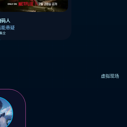
暗码人
高能悬疑
集全
虚拟现场