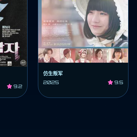
仿生叛军
2025
9.5
9.2