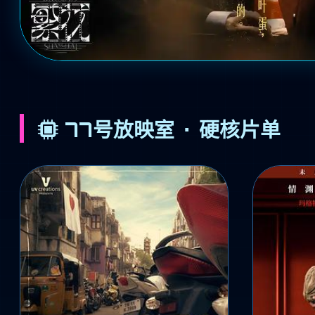
77号放映室 · 硬核片单