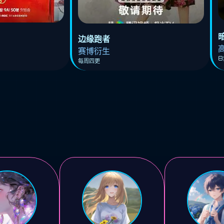
边缘跑者
赛博衍生
8
每周四更