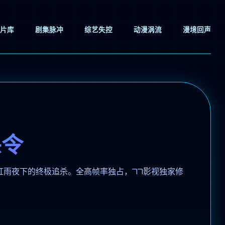
片库
剧集脉冲
综艺失控
动漫涡流
漫境回声
杀令
虹雨夜下的终极追杀。全高帧率独占，77影视独家修
。