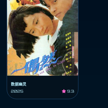
数据幽灵
2025
9.3