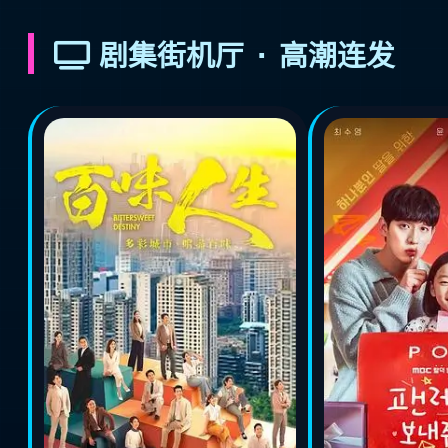
剧集街机厅 · 高潮连发