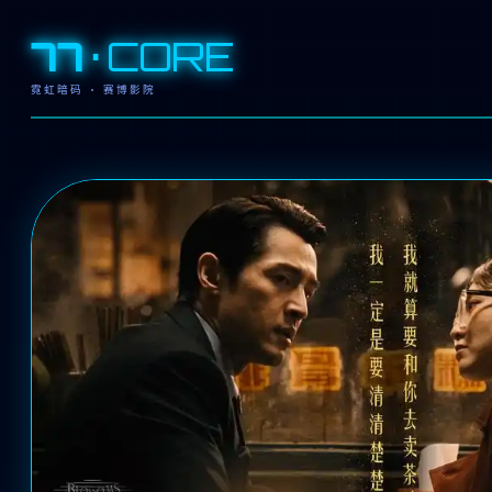
77
·CORE
霓虹暗码 · 赛博影院