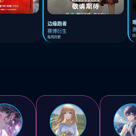
边缘跑者
赛博衍生
8
每周四更