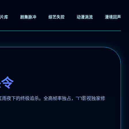
片库
剧集脉冲
综艺失控
动漫涡流
漫境回声
杀令
虹雨夜下的终极追杀。全高帧率独占，77影视独家修
。