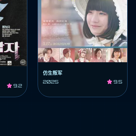
仿生叛军
2025
9.5
9.2