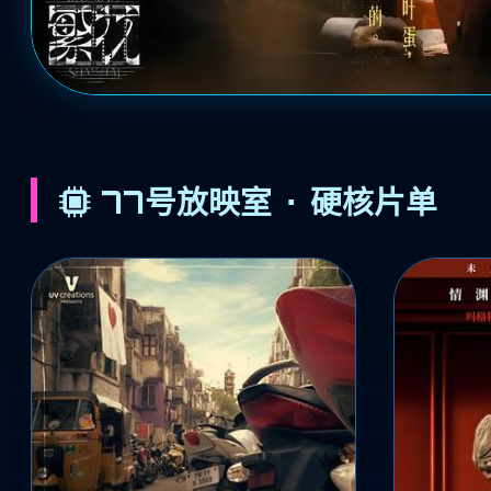
77号放映室 · 硬核片单