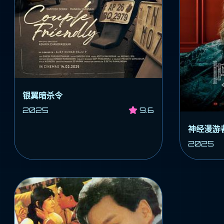
银翼暗杀令
2025
9.6
神经漫游
2025