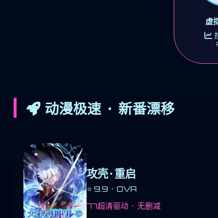
虚
热
动漫极速 · 新番漂移
攻壳·重启
⭐ 9.9 · OVA
77超清驱动 · 无删减