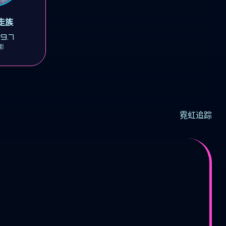
走族
9.7
影
霓虹追踪