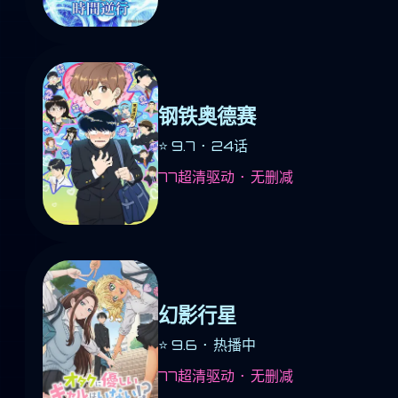
钢铁奥德赛
⭐ 9.7 · 24话
77超清驱动 · 无删减
幻影行星
⭐ 9.6 · 热播中
77超清驱动 · 无删减