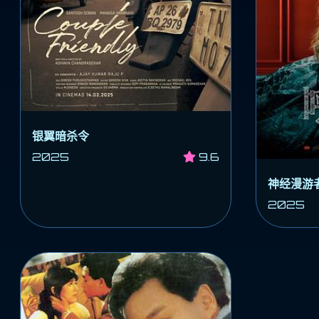
银翼暗杀令
2025
9.6
神经漫游
2025