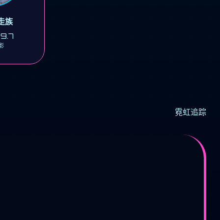
走族
9.7
影
霓虹追踪