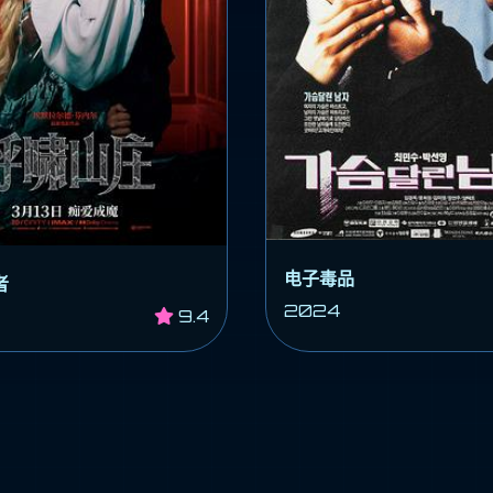
电子毒品
者
2024
9.4